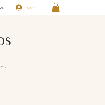
Iniciar sesión
tos
os
leza,