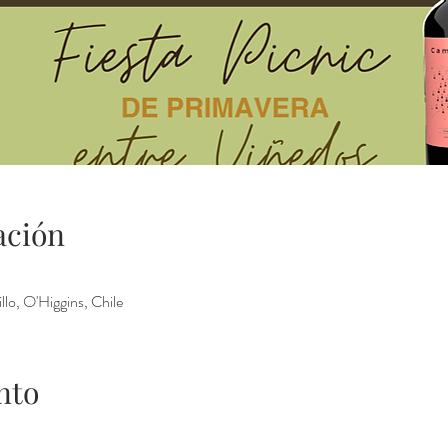
ación
llo, O'Higgins, Chile
nto