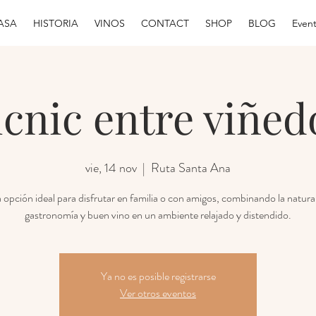
ASA
HISTORIA
VINOS
CONTACT
SHOP
BLOG
Even
icnic entre viñed
vie, 14 nov
  |  
Ruta Santa Ana
opción ideal para disfrutar en familia o con amigos, combinando la natura
gastronomía y buen vino en un ambiente relajado y distendido.
Ya no es posible registrarse
Ver otros eventos